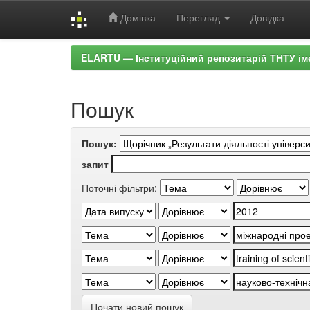
Домівка
Перегляд
Довідка
Skip
ELARTU — Інституційний репозитарій ТНТУ ім
navigation
Пошук
Пошук:
запит
Поточні фільтри:
Почати новий пошук