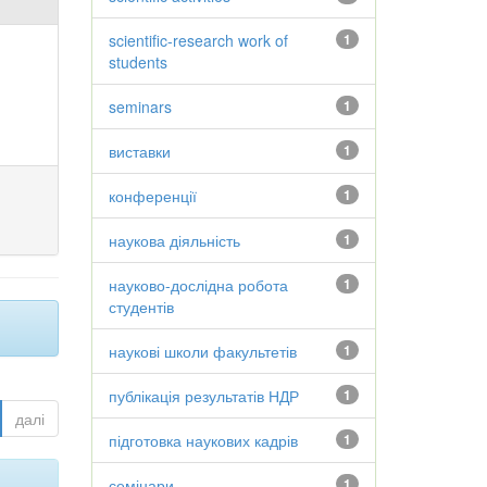
scientific-research work of
1
students
seminars
1
виставки
1
конференції
1
наукова діяльність
1
науково-дослідна робота
1
студентів
наукові школи факультетів
1
публікація результатів НДР
1
далі
підготовка наукових кадрів
1
семінари
1