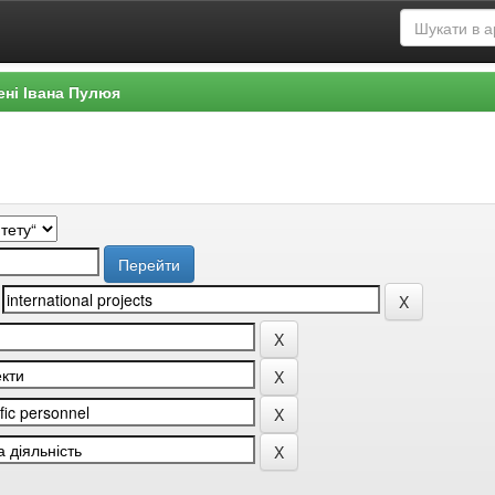
ені Івана Пулюя