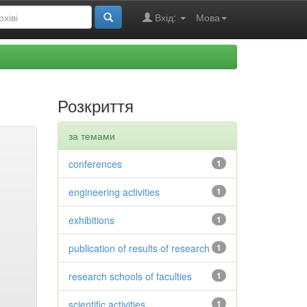
Вхід:
Мова
Розкриття
за темами
conferences
1
engineering activities
1
exhibitions
1
publication of results of research
1
research schools of faculties
1
scientific activities
1