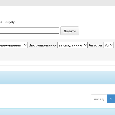
в пошуку.
Впорядкування
Автори
назад
1