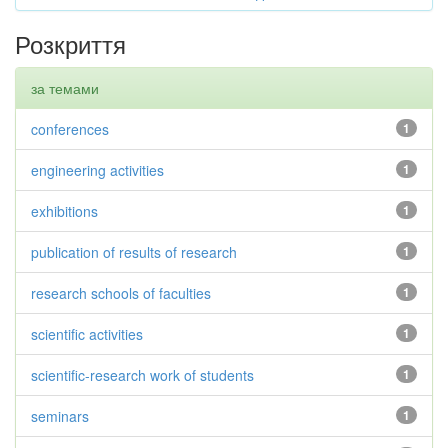
Розкриття
за темами
conferences
1
engineering activities
1
exhibitions
1
publication of results of research
1
research schools of faculties
1
scientific activities
1
scientific-research work of students
1
seminars
1