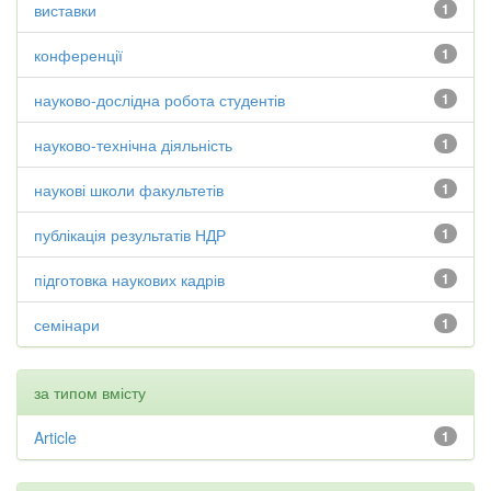
виставки
1
конференції
1
науково-дослідна робота студентів
1
науково-технічна діяльність
1
наукові школи факультетів
1
публікація результатів НДР
1
підготовка наукових кадрів
1
семінари
1
за типом вмісту
Article
1