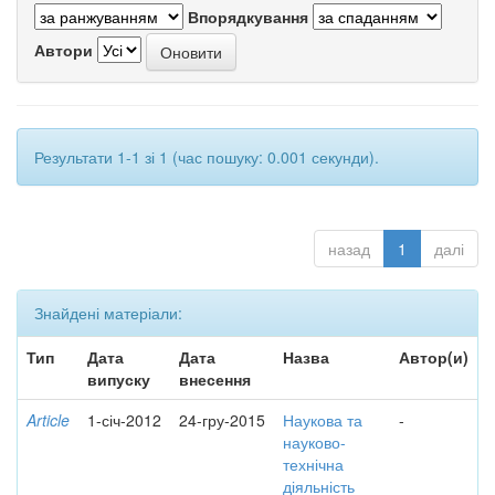
Впорядкування
Автори
Результати 1-1 зі 1 (час пошуку: 0.001 секунди).
назад
1
далі
Знайдені матеріали:
Тип
Дата
Дата
Назва
Автор(и)
випуску
внесення
Article
1-січ-2012
24-гру-2015
Наукова та
-
науково-
технічна
діяльність