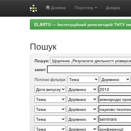
Домівка
Перегляд
Довідка
Skip
ELARTU — Інституційний репозитарій ТНТУ ім
navigation
Пошук
Пошук:
запит
Поточні фільтри: