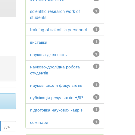
scientific-research work of
1
students
training of scientific personnel
1
виставки
1
наукова діяльність
1
науково-дослідна робота
1
студентів
наукові школи факультетів
1
публікація результатів НДР
1
підготовка наукових кадрів
1
семінари
1
далі