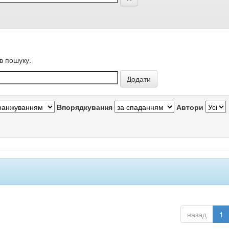
в пошуку.
Впорядкування
Автори
назад
1