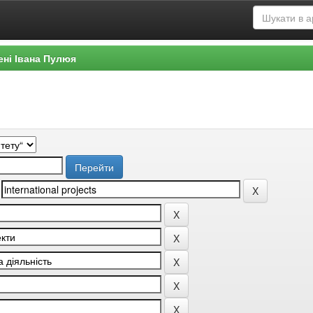
ені Івана Пулюя