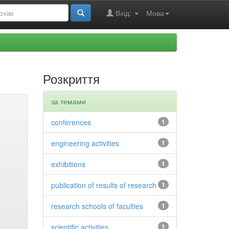
Вхід:
Мова
Розкриття
за темами
conferences
1
engineering activities
1
exhibitions
1
publication of results of research
1
research schools of faculties
1
scientific activities
1