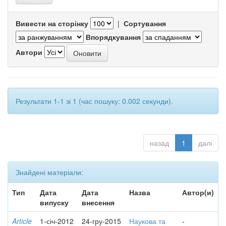
Вивести на сторінку
|
Сортування
Впорядкування
Автори
Результати 1-1 зі 1 (час пошуку: 0.002 секунди).
назад
1
далі
Знайдені матеріали:
Тип
Дата
Дата
Назва
Автор(и)
випуску
внесення
Article
1-січ-2012
24-гру-2015
Наукова та
-