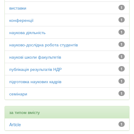
виставки
1
конференції
1
наукова діяльність
1
науково-дослідна робота студентів
1
наукові школи факультетів
1
публікація результатів НДР
1
підготовка наукових кадрів
1
семінари
1
за типом вмісту
Article
1