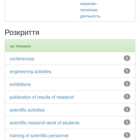
науково-
технічна
діяльність
Розкриття
за темами
conferences
1
engineering activities
1
exhibitions
1
publication of results of research
1
scientific activities
1
scientific-research work of students
1
training of scientific personnel
1