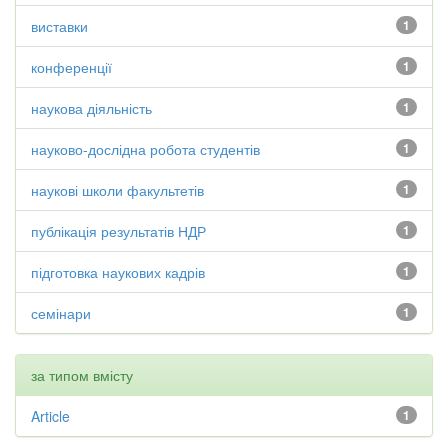
виставки
1
конференції
1
наукова діяльність
1
науково-дослідна робота студентів
1
наукові школи факультетів
1
публікація результатів НДР
1
підготовка наукових кадрів
1
семінари
1
за типом вмісту
Article
1