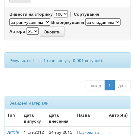
Вивести на сторінку
|
Сортування
Впорядкування
Автори
Результати 1-1 зі 1 (час пошуку: 0.001 секунди).
назад
1
далі
Знайдені матеріали:
Тип
Дата
Дата
Назва
Автор(и)
випуску
внесення
Article
1-січ-2012
24-гру-2015
Наукова та
-