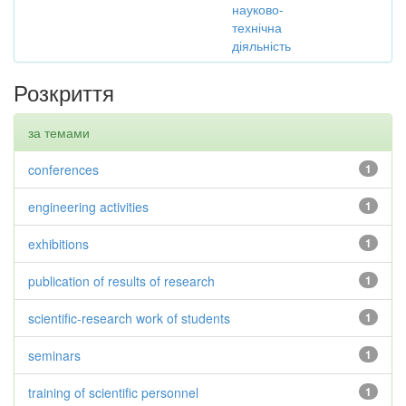
науково-
технічна
діяльність
Розкриття
за темами
conferences
1
engineering activities
1
exhibitions
1
publication of results of research
1
scientific-research work of students
1
seminars
1
training of scientific personnel
1