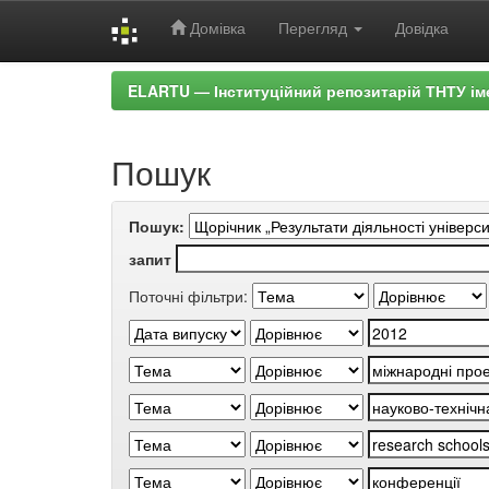
Домівка
Перегляд
Довідка
Skip
ELARTU — Інституційний репозитарій ТНТУ ім
navigation
Пошук
Пошук:
запит
Поточні фільтри: