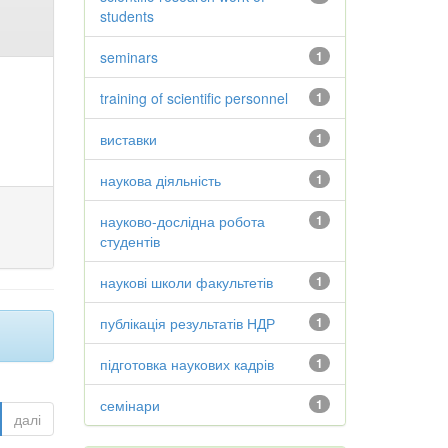
students
seminars
1
training of scientific personnel
1
виставки
1
наукова діяльність
1
науково-дослідна робота
1
студентів
наукові школи факультетів
1
публікація результатів НДР
1
підготовка наукових кадрів
1
семінари
1
далі