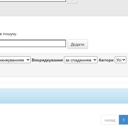
в пошуку.
Впорядкування
Автори
назад
1