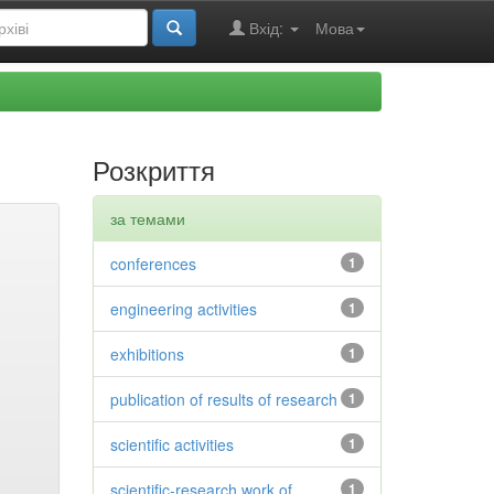
Вхід:
Мова
Розкриття
за темами
conferences
1
engineering activities
1
exhibitions
1
publication of results of research
1
scientific activities
1
scientific-research work of
1