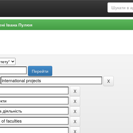
ені Івана Пулюя