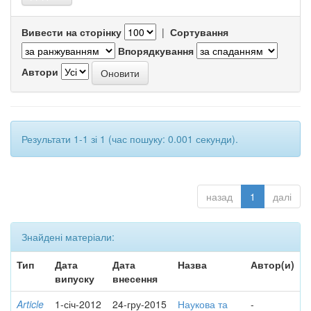
Вивести на сторінку
|
Сортування
Впорядкування
Автори
Результати 1-1 зі 1 (час пошуку: 0.001 секунди).
назад
1
далі
Знайдені матеріали:
Тип
Дата
Дата
Назва
Автор(и)
випуску
внесення
Article
1-січ-2012
24-гру-2015
Наукова та
-