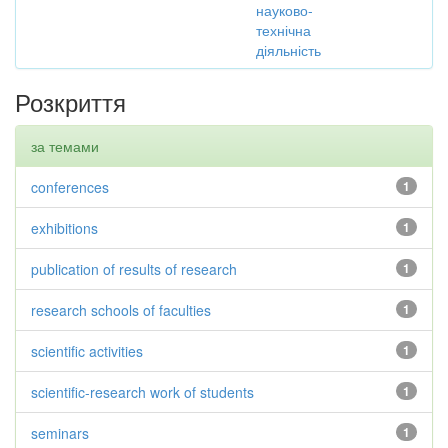
науково-
технічна
діяльність
Розкриття
за темами
conferences
1
exhibitions
1
publication of results of research
1
research schools of faculties
1
scientific activities
1
scientific-research work of students
1
seminars
1