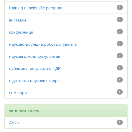
training of scientific personnel
1
виставки
1
конференції
1
науково-дослідна робота студентів
1
наукові школи факультетів
1
публікація результатів НДР
1
підготовка наукових кадрів
1
семінари
1
за типом вмісту
Article
1