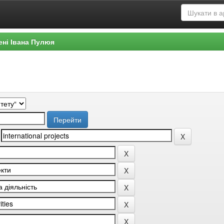
ені Івана Пулюя