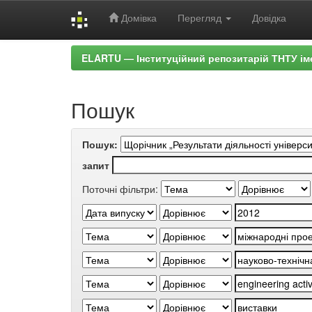
Домівка
Перегляд
Довідка
Skip
ELARTU — Інституційний репозитарій ТНТУ ім
navigation
Пошук
Пошук:
запит
Поточні фільтри: