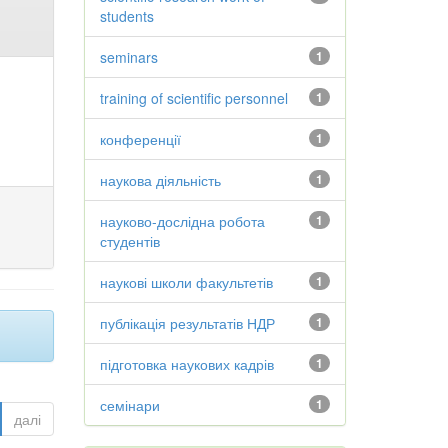
students
seminars
1
training of scientific personnel
1
конференції
1
наукова діяльність
1
науково-дослідна робота
1
студентів
наукові школи факультетів
1
публікація результатів НДР
1
підготовка наукових кадрів
1
семінари
1
далі