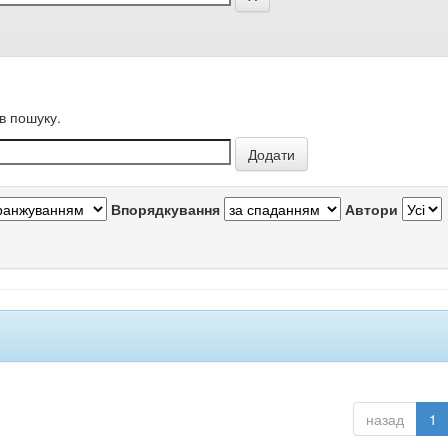
в пошуку.
Впорядкування
Автори
назад
1