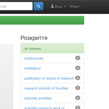
Вхід:
Мова
Розкриття
за темами
conferences
1
exhibitions
1
publication of results of research
1
research schools of faculties
1
scientific activities
1
scientific-research work of
1