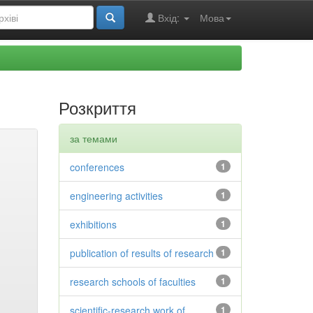
Вхід:
Мова
Розкриття
за темами
conferences
1
engineering activities
1
exhibitions
1
publication of results of research
1
research schools of faculties
1
scientific-research work of
1