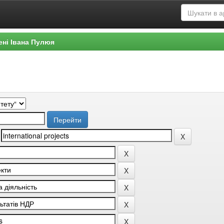
ені Івана Пулюя