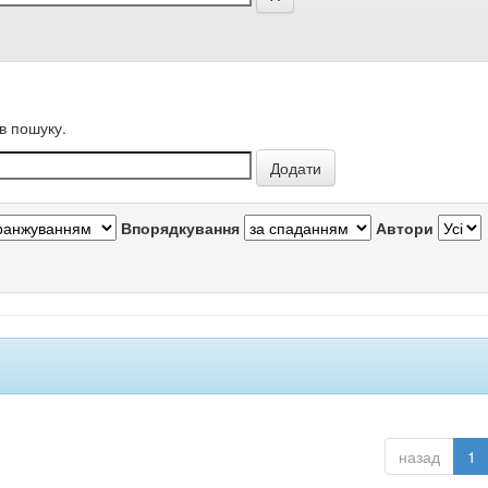
в пошуку.
Впорядкування
Автори
назад
1