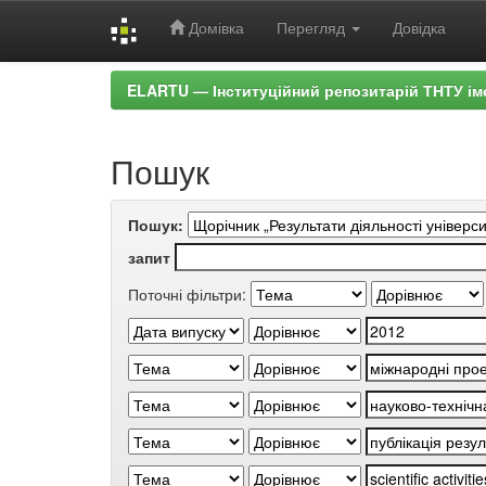
Домівка
Перегляд
Довідка
Skip
ELARTU — Інституційний репозитарій ТНТУ ім
navigation
Пошук
Пошук:
запит
Поточні фільтри: