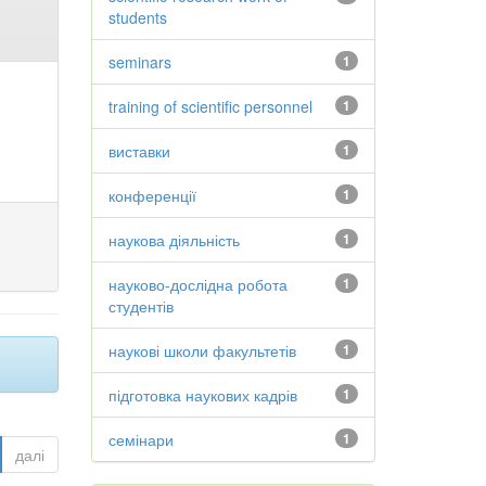
students
seminars
1
training of scientific personnel
1
виставки
1
конференції
1
наукова діяльність
1
науково-дослідна робота
1
студентів
наукові школи факультетів
1
підготовка наукових кадрів
1
семінари
1
далі