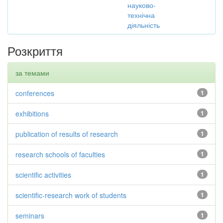
науково-
технічна
діяльність
Розкриття
за темами
conferences
1
exhibitions
1
publication of results of research
1
research schools of faculties
1
scientific activities
1
scientific-research work of students
1
seminars
1