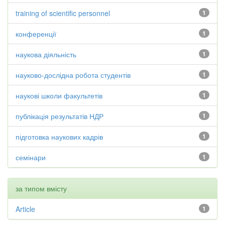
training of scientific personnel
1
конференції
1
наукова діяльність
1
науково-дослідна робота студентів
1
наукові школи факультетів
1
публікація результатів НДР
1
підготовка наукових кадрів
1
семінари
1
за типом вмісту
Article
1