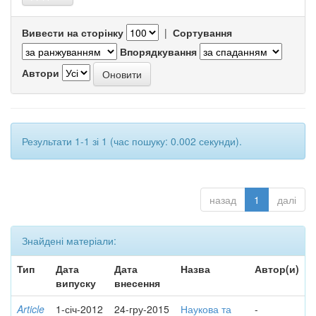
Вивести на сторінку
|
Сортування
Впорядкування
Автори
Результати 1-1 зі 1 (час пошуку: 0.002 секунди).
назад
1
далі
Знайдені матеріали:
Тип
Дата
Дата
Назва
Автор(и)
випуску
внесення
Article
1-січ-2012
24-гру-2015
Наукова та
-