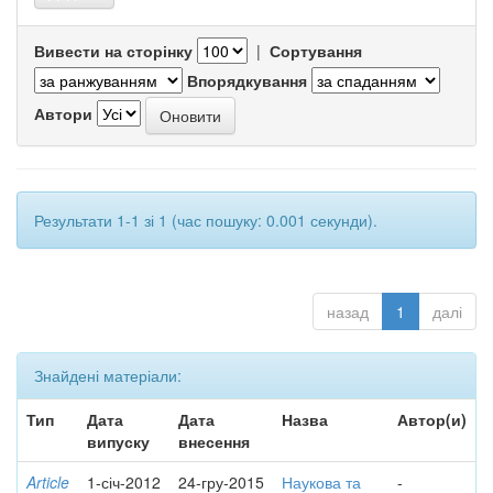
Вивести на сторінку
|
Сортування
Впорядкування
Автори
Результати 1-1 зі 1 (час пошуку: 0.001 секунди).
назад
1
далі
Знайдені матеріали:
Тип
Дата
Дата
Назва
Автор(и)
випуску
внесення
Article
1-січ-2012
24-гру-2015
Наукова та
-