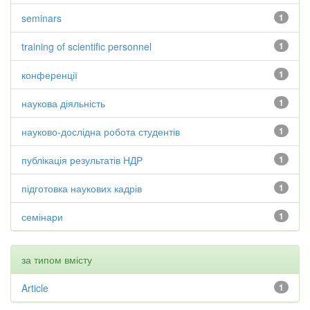
seminars
1
training of scientific personnel
1
конференції
1
наукова діяльність
1
науково-дослідна робота студентів
1
публікація результатів НДР
1
підготовка наукових кадрів
1
семінари
1
за типом вмісту
Article
1