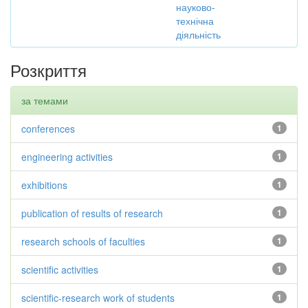
науково-
технічна
діяльність
Розкриття
за темами
conferences
1
engineering activities
1
exhibitions
1
publication of results of research
1
research schools of faculties
1
scientific activities
1
scientific-research work of students
1