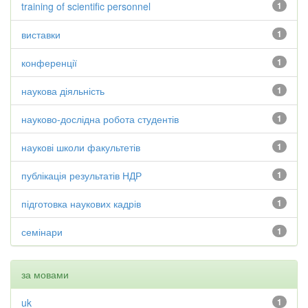
training of scientific personnel
1
виставки
1
конференції
1
наукова діяльність
1
науково-дослідна робота студентів
1
наукові школи факультетів
1
публікація результатів НДР
1
підготовка наукових кадрів
1
семінари
1
за мовами
uk
1