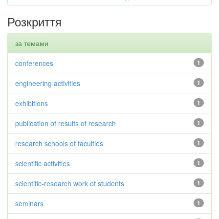
Розкриття
за темами
conferences
1
engineering activities
1
exhibitions
1
publication of results of research
1
research schools of faculties
1
scientific activities
1
scientific-research work of students
1
seminars
1