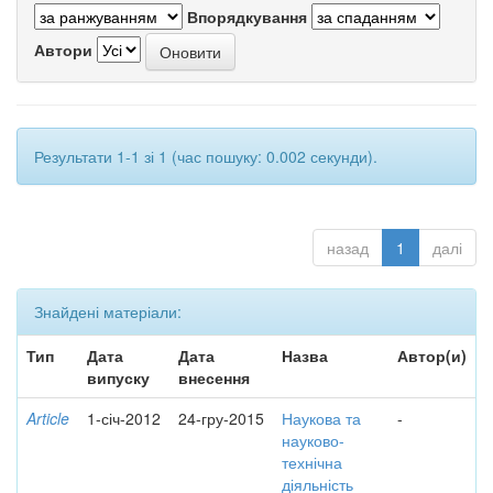
Впорядкування
Автори
Результати 1-1 зі 1 (час пошуку: 0.002 секунди).
назад
1
далі
Знайдені матеріали:
Тип
Дата
Дата
Назва
Автор(и)
випуску
внесення
Article
1-січ-2012
24-гру-2015
Наукова та
-
науково-
технічна
діяльність