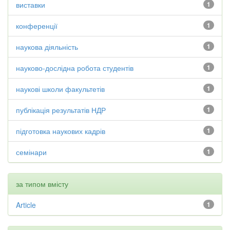
виставки
1
конференції
1
наукова діяльність
1
науково-дослідна робота студентів
1
наукові школи факультетів
1
публікація результатів НДР
1
підготовка наукових кадрів
1
семінари
1
за типом вмісту
Article
1