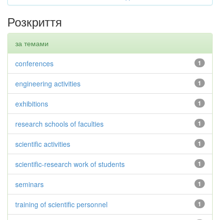
Розкриття
за темами
conferences
1
engineering activities
1
exhibitions
1
research schools of faculties
1
scientific activities
1
scientific-research work of students
1
seminars
1
training of scientific personnel
1