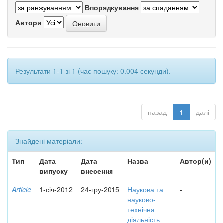
Впорядкування
Автори
Результати 1-1 зі 1 (час пошуку: 0.004 секунди).
назад
1
далі
Знайдені матеріали:
Тип
Дата
Дата
Назва
Автор(и)
випуску
внесення
Article
1-січ-2012
24-гру-2015
Наукова та
-
науково-
технічна
діяльність