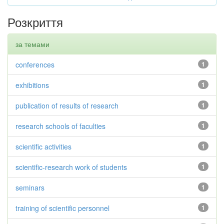
Розкриття
за темами
conferences
1
exhibitions
1
publication of results of research
1
research schools of faculties
1
scientific activities
1
scientific-research work of students
1
seminars
1
training of scientific personnel
1