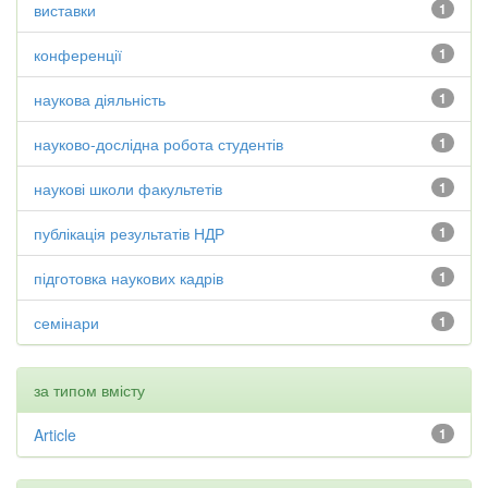
виставки
1
конференції
1
наукова діяльність
1
науково-дослідна робота студентів
1
наукові школи факультетів
1
публікація результатів НДР
1
підготовка наукових кадрів
1
семінари
1
за типом вмісту
Article
1