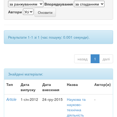
Впорядкування
Автори
Результати 1-1 зі 1 (час пошуку: 0.001 секунди).
назад
1
далі
Знайдені матеріали:
Тип
Дата
Дата
Назва
Автор(и)
випуску
внесення
Article
1-січ-2012
24-гру-2015
Наукова та
-
науково-
технічна
діяльність