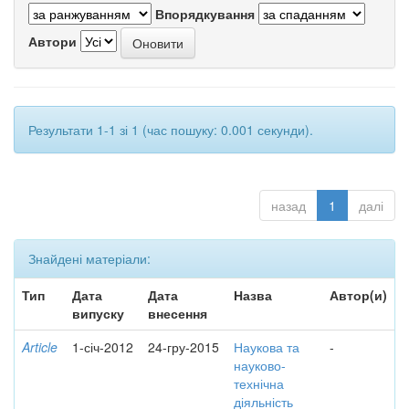
Впорядкування
Автори
Результати 1-1 зі 1 (час пошуку: 0.001 секунди).
назад
1
далі
Знайдені матеріали:
Тип
Дата
Дата
Назва
Автор(и)
випуску
внесення
Article
1-січ-2012
24-гру-2015
Наукова та
-
науково-
технічна
діяльність