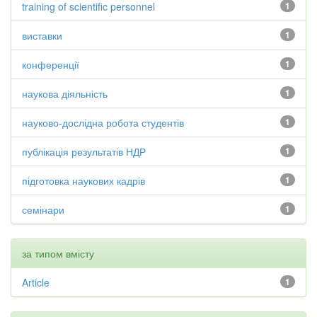
training of scientific personnel
1
виставки
1
конференції
1
наукова діяльність
1
науково-дослідна робота студентів
1
публікація результатів НДР
1
підготовка наукових кадрів
1
семінари
1
за типом вмісту
Article
1