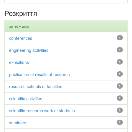
Розкриття
за темами
conferences
1
engineering activities
1
exhibitions
1
publication of results of research
1
research schools of faculties
1
scientific activities
1
scientific-research work of students
1
seminars
1