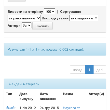
Вивести на сторінку
|
Сортування
Впорядкування
Автори
Результати 1-1 зі 1 (час пошуку: 0.002 секунди).
назад
1
далі
Знайдені матеріали:
Тип
Дата
Дата
Назва
Автор(и)
випуску
внесення
Article
1-січ-2012
24-гру-2015
Наукова та
-