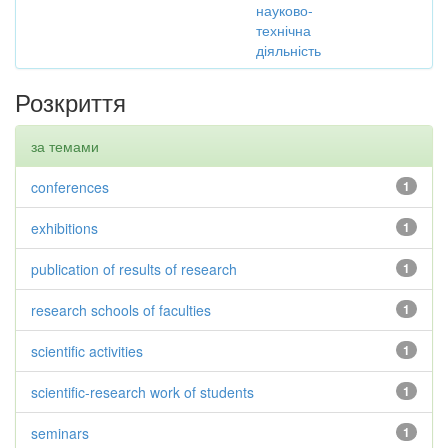
науково-
технічна
діяльність
Розкриття
за темами
conferences
1
exhibitions
1
publication of results of research
1
research schools of faculties
1
scientific activities
1
scientific-research work of students
1
seminars
1