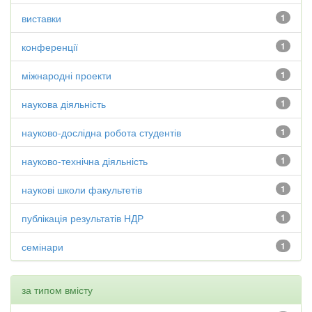
виставки
1
конференції
1
міжнародні проекти
1
наукова діяльність
1
науково-дослідна робота студентів
1
науково-технічна діяльність
1
наукові школи факультетів
1
публікація результатів НДР
1
семінари
1
за типом вмісту