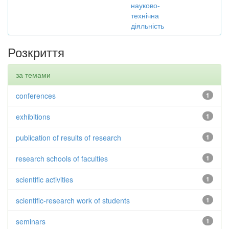
науково-
технічна
діяльність
Розкриття
за темами
conferences
1
exhibitions
1
publication of results of research
1
research schools of faculties
1
scientific activities
1
scientific-research work of students
1
seminars
1