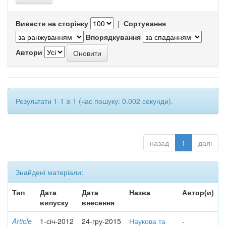
Вивести на сторінку
|
Сортування
Впорядкування
Автори
Результати 1-1 зі 1 (час пошуку: 0.002 секунди).
назад
1
далі
Знайдені матеріали:
Тип
Дата
Дата
Назва
Автор(и)
випуску
внесення
Article
1-січ-2012
24-гру-2015
Наукова та
-