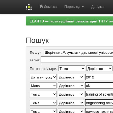
Домівка
Перегляд
Довідка
Skip
ELARTU — Інституційний репозитарій ТНТУ ім
navigation
Пошук
Пошук:
запит
Поточні фільтри: