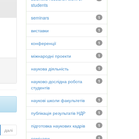
students
seminars
1
виставки
1
конференції
1
міжнародні проекти
1
наукова діяльність
1
науково-дослідна робота
1
студентів
наукові школи факультетів
1
публікація результатів НДР
1
підготовка наукових кадрів
1
далі
семінари
1