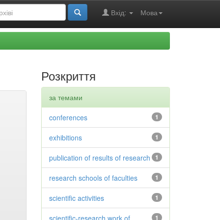
Вхід:
Мова
Розкриття
за темами
conferences
1
exhibitions
1
publication of results of research
1
research schools of faculties
1
scientific activities
1
scientific-research work of
1