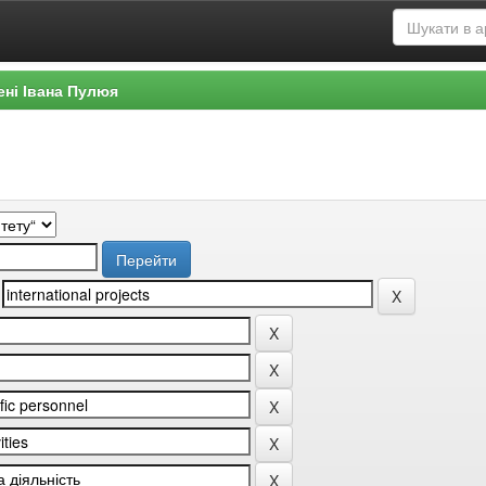
ені Івана Пулюя