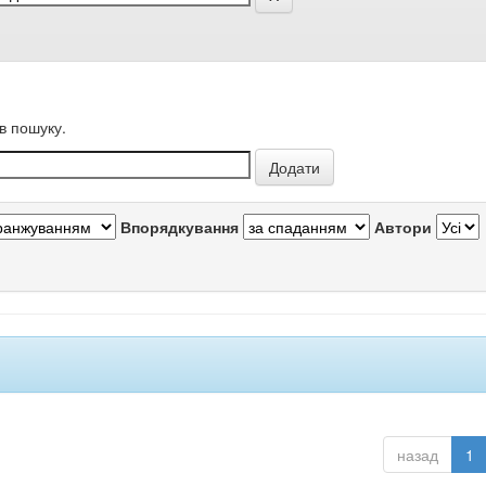
в пошуку.
Впорядкування
Автори
назад
1