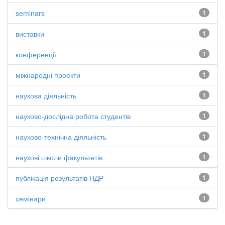
seminars
1
виставки
1
конференції
1
міжнародні проекти
1
наукова діяльність
1
науково-дослідна робота студентів
1
науково-технічна діяльність
1
наукові школи факультетів
1
публікація результатів НДР
1
семінари
1