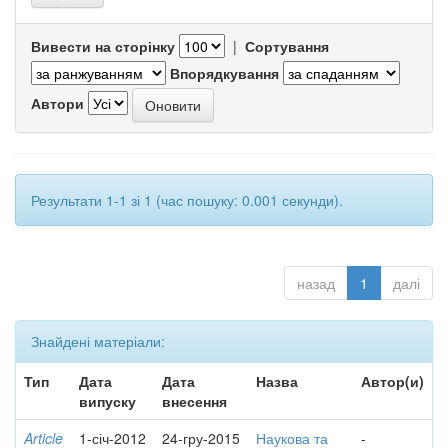
Вивести на сторінку
|
Сортування
Впорядкування
Автори
Результати 1-1 зі 1 (час пошуку: 0.001 секунди).
назад
1
далі
Знайдені матеріали:
Тип
Дата
Дата
Назва
Автор(и)
випуску
внесення
Article
1-січ-2012
24-гру-2015
Наукова та
-