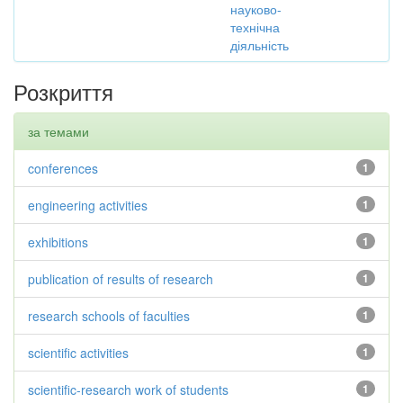
науково-
технічна
діяльність
Розкриття
за темами
conferences
1
engineering activities
1
exhibitions
1
publication of results of research
1
research schools of faculties
1
scientific activities
1
scientific-research work of students
1