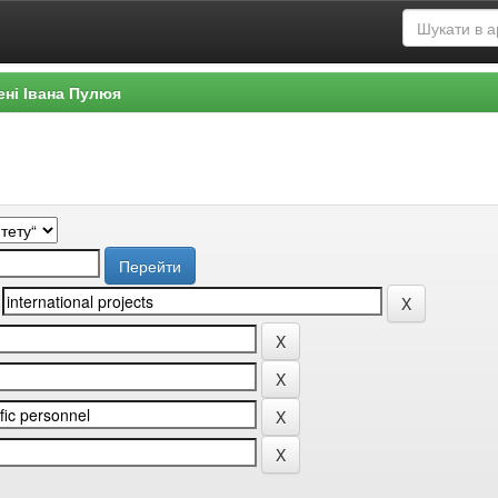
ені Івана Пулюя