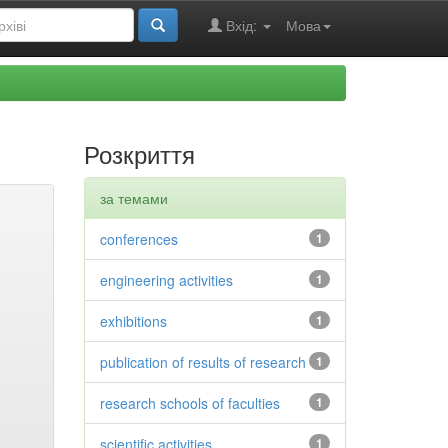
Вхід:
Мова
Розкриття
за темами
conferences
1
engineering activities
1
exhibitions
1
publication of results of research
1
research schools of faculties
1
scientific activities
1