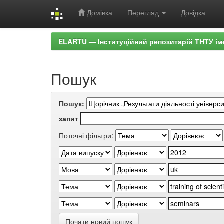
Домівка
Перегляд
Довідка
Skip
ELARTU — Інституційний репозитарій ТНТУ ім
navigation
Пошук
Пошук:
запит
Поточні фільтри:
Почати новий пошук