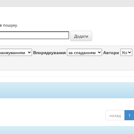
в пошуку.
Впорядкування
Автори
назад
1