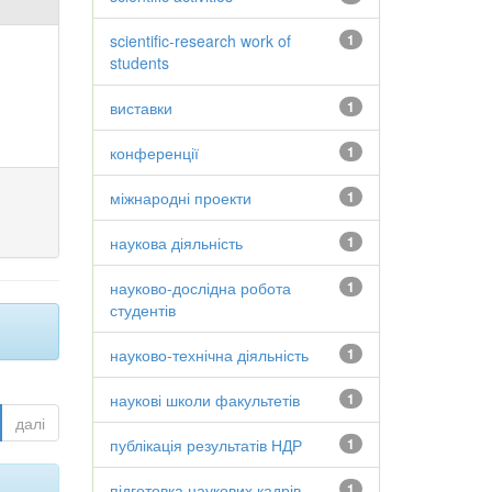
scientific-research work of
1
students
виставки
1
конференції
1
міжнародні проекти
1
наукова діяльність
1
науково-дослідна робота
1
студентів
науково-технічна діяльність
1
наукові школи факультетів
1
далі
публікація результатів НДР
1
підготовка наукових кадрів
1