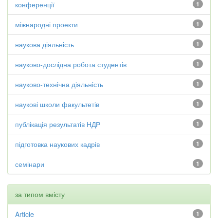
конференції
1
міжнародні проекти
1
наукова діяльність
1
науково-дослідна робота студентів
1
науково-технічна діяльність
1
наукові школи факультетів
1
публікація результатів НДР
1
підготовка наукових кадрів
1
семінари
1
за типом вмісту
Article
1