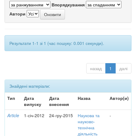
Впорядкування
Автори
Результати 1-1 зі 1 (час пошуку: 0.001 секунди).
назад
1
далі
Знайдені матеріали:
Тип
Дата
Дата
Назва
Автор(и)
випуску
внесення
Article
1-січ-2012
24-гру-2015
Наукова та
-
науково-
технічна
діяльність