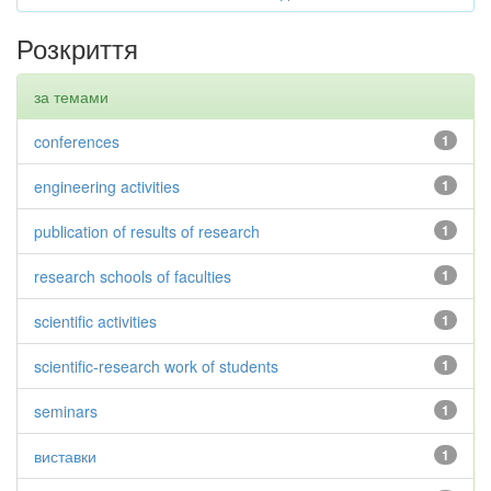
Розкриття
за темами
conferences
1
engineering activities
1
publication of results of research
1
research schools of faculties
1
scientific activities
1
scientific-research work of students
1
seminars
1
виставки
1