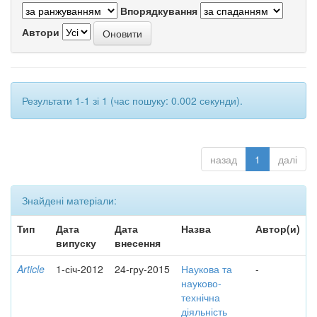
Впорядкування
Автори
Результати 1-1 зі 1 (час пошуку: 0.002 секунди).
назад
1
далі
Знайдені матеріали:
Тип
Дата
Дата
Назва
Автор(и)
випуску
внесення
Article
1-січ-2012
24-гру-2015
Наукова та
-
науково-
технічна
діяльність