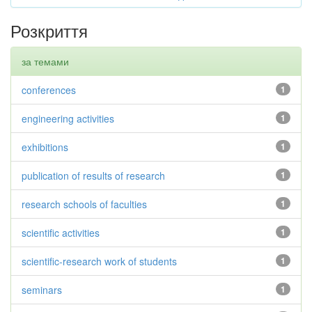
Розкриття
за темами
conferences
1
engineering activities
1
exhibitions
1
publication of results of research
1
research schools of faculties
1
scientific activities
1
scientific-research work of students
1
seminars
1