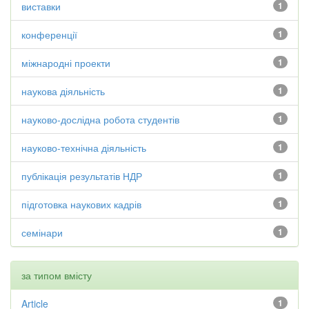
виставки
1
конференції
1
міжнародні проекти
1
наукова діяльність
1
науково-дослідна робота студентів
1
науково-технічна діяльність
1
публікація результатів НДР
1
підготовка наукових кадрів
1
семінари
1
за типом вмісту
Article
1