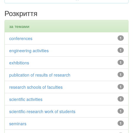
Розкриття
за темами
conferences
1
engineering activities
1
exhibitions
1
publication of results of research
1
research schools of faculties
1
scientific activities
1
scientific-research work of students
1
seminars
1