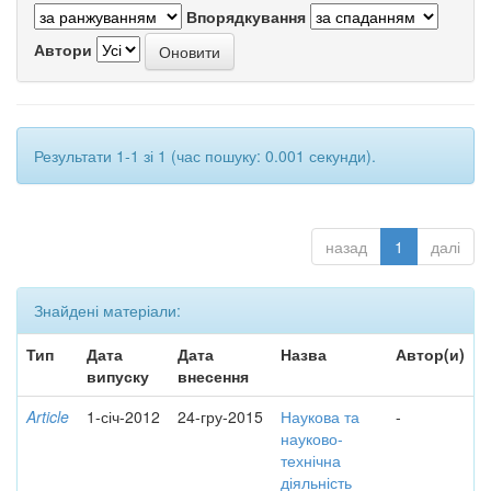
Впорядкування
Автори
Результати 1-1 зі 1 (час пошуку: 0.001 секунди).
назад
1
далі
Знайдені матеріали:
Тип
Дата
Дата
Назва
Автор(и)
випуску
внесення
Article
1-січ-2012
24-гру-2015
Наукова та
-
науково-
технічна
діяльність