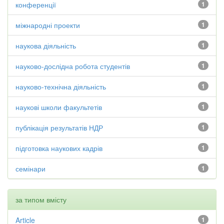
конференції
1
міжнародні проекти
1
наукова діяльність
1
науково-дослідна робота студентів
1
науково-технічна діяльність
1
наукові школи факультетів
1
публікація результатів НДР
1
підготовка наукових кадрів
1
семінари
1
за типом вмісту
Article
1