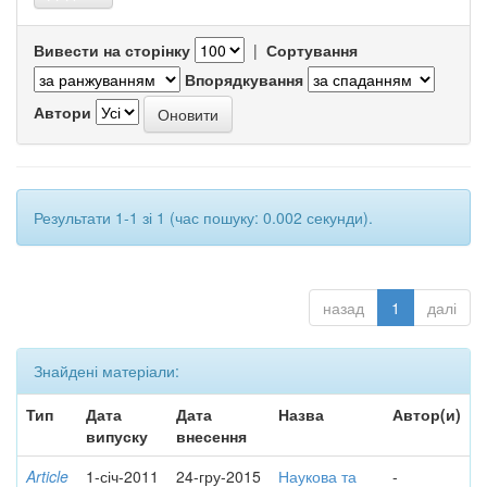
Вивести на сторінку
|
Сортування
Впорядкування
Автори
Результати 1-1 зі 1 (час пошуку: 0.002 секунди).
назад
1
далі
Знайдені матеріали:
Тип
Дата
Дата
Назва
Автор(и)
випуску
внесення
Article
1-січ-2011
24-гру-2015
Наукова та
-