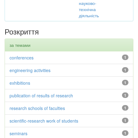
науково-
технічна
діяльність
Розкриття
за темами
conferences
1
engineering activities
1
exhibitions
1
publication of results of research
1
research schools of faculties
1
scientific-research work of students
1
seminars
1