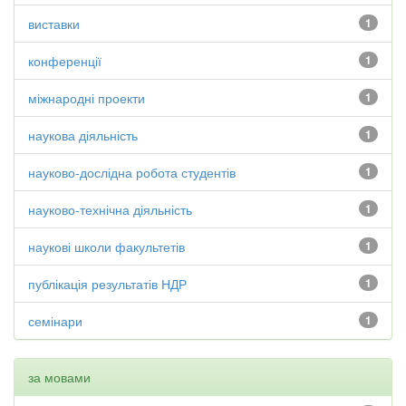
виставки
1
конференції
1
міжнародні проекти
1
наукова діяльність
1
науково-дослідна робота студентів
1
науково-технічна діяльність
1
наукові школи факультетів
1
публікація результатів НДР
1
семінари
1
за мовами