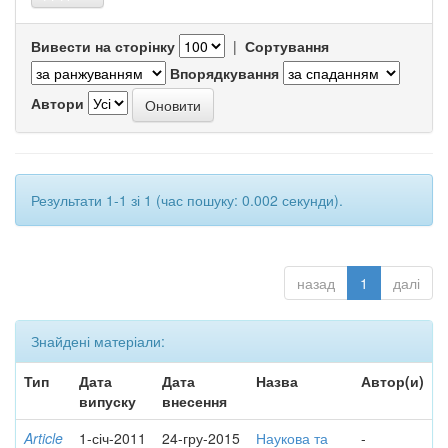
Вивести на сторінку
|
Сортування
Впорядкування
Автори
Результати 1-1 зі 1 (час пошуку: 0.002 секунди).
назад
1
далі
Знайдені матеріали:
Тип
Дата
Дата
Назва
Автор(и)
випуску
внесення
Article
1-січ-2011
24-гру-2015
Наукова та
-