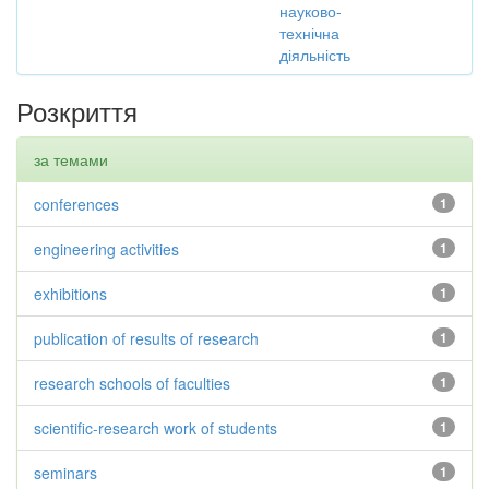
науково-
технічна
діяльність
Розкриття
за темами
conferences
1
engineering activities
1
exhibitions
1
publication of results of research
1
research schools of faculties
1
scientific-research work of students
1
seminars
1