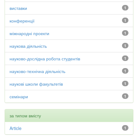
виставки
1
конференції
1
міжнародні проекти
1
наукова діяльність
1
науково-дослідна робота студентів
1
науково-технічна діяльність
1
наукові школи факультетів
1
семінари
1
за типом вмісту
Article
1