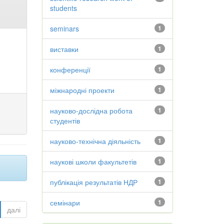
students
seminars
1
виставки
1
конференції
1
міжнародні проекти
1
науково-дослідна робота
1
студентів
науково-технічна діяльність
1
наукові школи факультетів
1
публікація результатів НДР
1
семінари
1
далі