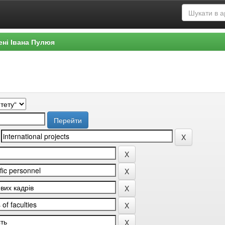
ені Івана Пулюя