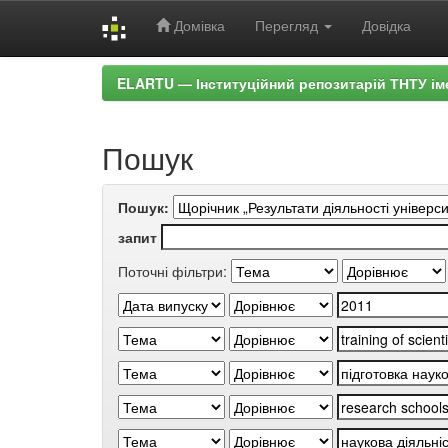
Домівка
Перегляд
Довідка
Skip
ELARTU — Інституційний репозитарій ТНТУ ім
navigation
Пошук
Пошук:
запит
Поточні фільтри: