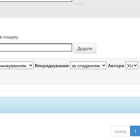
в пошуку.
Впорядкування
Автори
назад
1