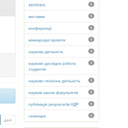
seminars
1
виставки
1
конференції
1
міжнародні проекти
1
наукова діяльність
1
науково-дослідна робота
1
студентів
науково-технічна діяльність
1
наукові школи факультетів
1
публікація результатів НДР
1
семінари
1
далі