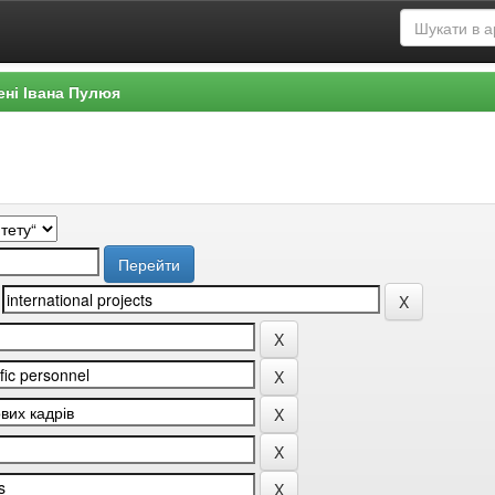
ені Івана Пулюя