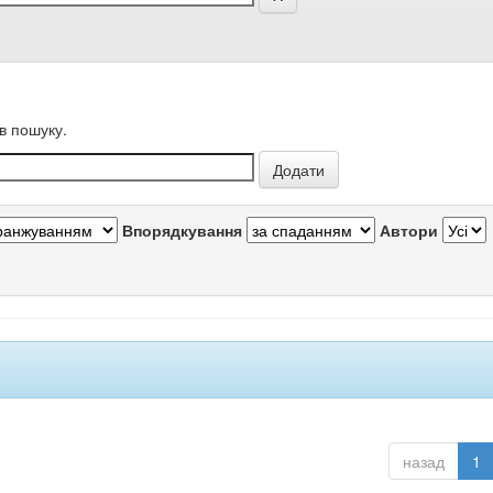
в пошуку.
Впорядкування
Автори
назад
1