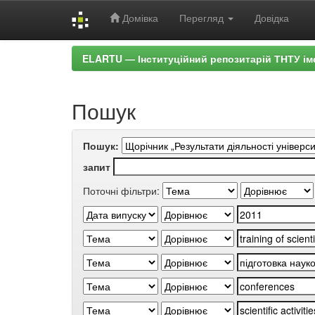
Домівка
Перегляд
Довідка
Skip
ELARTU — Інституційний репозитарій ТНТУ ім
navigation
Пошук
Пошук:
запит
Поточні фільтри: