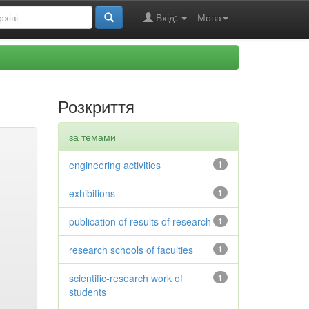
Вхід:
Мова
Розкриття
за темами
engineering activities
1
exhibitions
1
publication of results of research
1
research schools of faculties
1
scientific-research work of
1
students