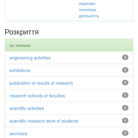
науково-
технічна
діяльність
Розкриття
за темами
engineering activities
1
exhibitions
1
publication of results of research
1
research schools of faculties
1
scientific activities
1
scientific-research work of students
1
seminars
1