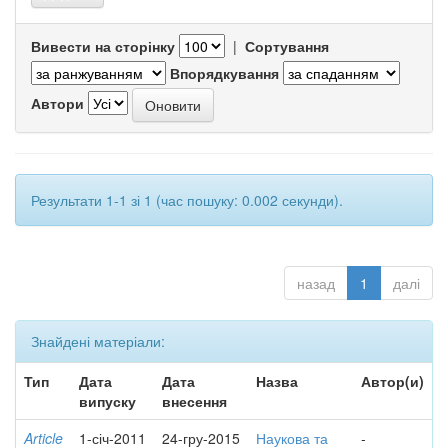
Вивести на сторінку
|
Сортування
Впорядкування
Автори
Результати 1-1 зі 1 (час пошуку: 0.002 секунди).
назад
1
далі
Знайдені матеріали:
Тип
Дата
Дата
Назва
Автор(и)
випуску
внесення
Article
1-січ-2011
24-гру-2015
Наукова та
-