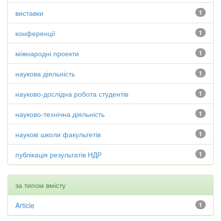
виставки
1
конференції
1
міжнародні проекти
1
наукова діяльність
1
науково-дослідна робота студентів
1
науково-технічна діяльність
1
наукові школи факультетів
1
публікація результатів НДР
1
за типом вмісту
Article
1