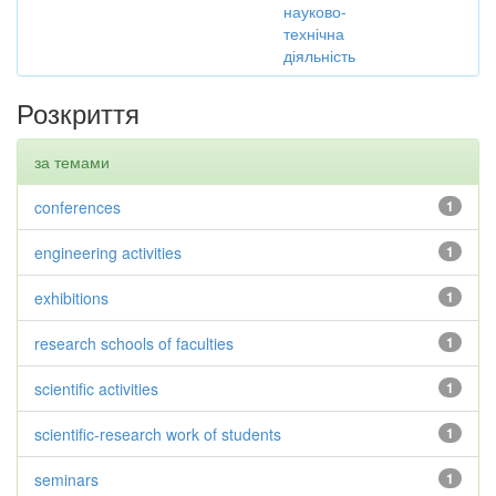
науково-
технічна
діяльність
Розкриття
за темами
conferences
1
engineering activities
1
exhibitions
1
research schools of faculties
1
scientific activities
1
scientific-research work of students
1
seminars
1