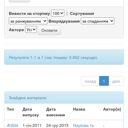
Вивести на сторінку
|
Сортування
Впорядкування
Автори
Результати 1-1 зі 1 (час пошуку: 0.002 секунди).
назад
1
далі
Знайдені матеріали:
Тип
Дата
Дата
Назва
Автор(и)
випуску
внесення
Article
1-січ-2011
24-гру-2015
Наукова та
-