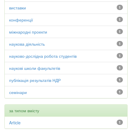
виставки
1
конференції
1
міжнародні проекти
1
наукова діяльність
1
науково-дослідна робота студентів
1
наукові школи факультетів
1
публікація результатів НДР
1
семінари
1
за типом вмісту
Article
1