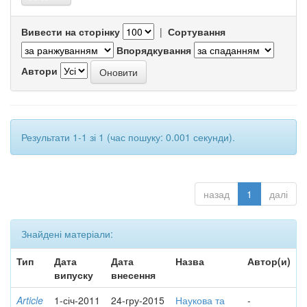
Вивести на сторінку
|
Сортування
Впорядкування
Автори
Результати 1-1 зі 1 (час пошуку: 0.001 секунди).
назад
1
далі
Знайдені матеріали:
Тип
Дата
Дата
Назва
Автор(и)
випуску
внесення
Article
1-січ-2011
24-гру-2015
Наукова та
-