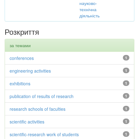
науково-
технічна
діяльність
Розкриття
за темами
conferences
1
engineering activities
1
exhibitions
1
publication of results of research
1
research schools of faculties
1
scientific activities
1
scientific-research work of students
1