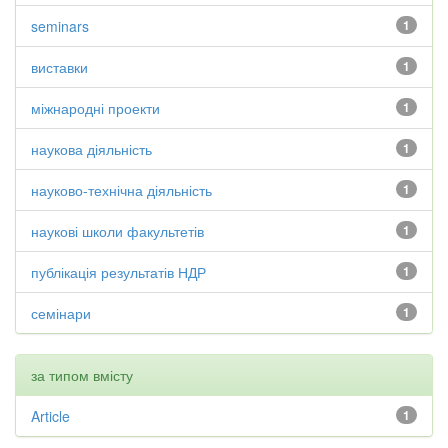
seminars
1
виставки
1
міжнародні проекти
1
наукова діяльність
1
науково-технічна діяльність
1
наукові школи факультетів
1
публікація результатів НДР
1
семінари
1
за типом вмісту
Article
1