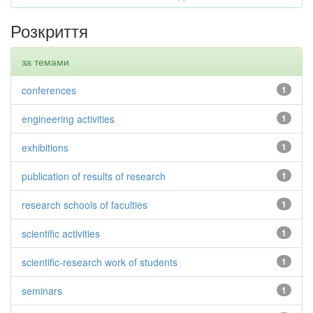
Розкриття
за темами
conferences
1
engineering activities
1
exhibitions
1
publication of results of research
1
research schools of faculties
1
scientific activities
1
scientific-research work of students
1
seminars
1