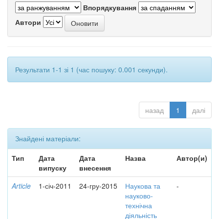
Впорядкування
Автори
Результати 1-1 зі 1 (час пошуку: 0.001 секунди).
назад
1
далі
Знайдені матеріали:
Тип
Дата
Дата
Назва
Автор(и)
випуску
внесення
Article
1-січ-2011
24-гру-2015
Наукова та
-
науково-
технічна
діяльність