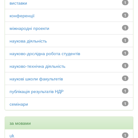
виставки
1
конференції
1
міжнародні проекти
1
наукова діяльність
1
науково-дослідна робота студентів
1
науково-технічна діяльність
1
наукові школи факультетів
1
публікація результатів НДР
1
семінари
1
за мовами
uk
1