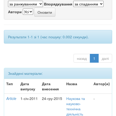
Впорядкування
Автори
Результати 1-1 зі 1 (час пошуку: 0.002 секунди).
назад
1
далі
Знайдені матеріали:
Тип
Дата
Дата
Назва
Автор(и)
випуску
внесення
Article
1-січ-2011
24-гру-2015
Наукова та
-
науково-
технічна
діяльність