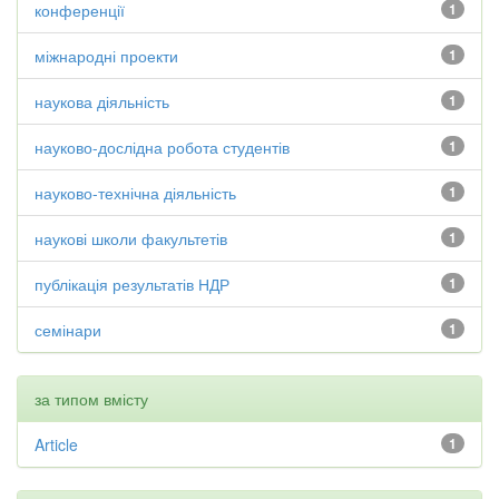
конференції
1
міжнародні проекти
1
наукова діяльність
1
науково-дослідна робота студентів
1
науково-технічна діяльність
1
наукові школи факультетів
1
публікація результатів НДР
1
семінари
1
за типом вмісту
Article
1