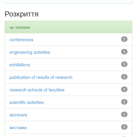
Розкриття
за темами
conferences
1
engineering activities
1
exhibitions
1
publication of results of research
1
research schools of faculties
1
scientific activities
1
seminars
1
виставки
1