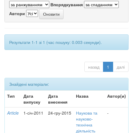
Впорядкування
Автори
Результати 1-1 зі 1 (час пошуку: 0.003 секунди).
назад
1
далі
Знайдені матеріали:
Тип
Дата
Дата
Назва
Автор(и)
випуску
внесення
Article
1-січ-2011
24-гру-2015
Наукова та
-
науково-
технічна
діяльність