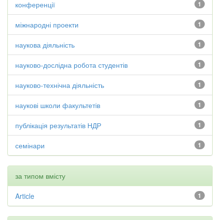
конференції
1
міжнародні проекти
1
наукова діяльність
1
науково-дослідна робота студентів
1
науково-технічна діяльність
1
наукові школи факультетів
1
публікація результатів НДР
1
семінари
1
за типом вмісту
Article
1