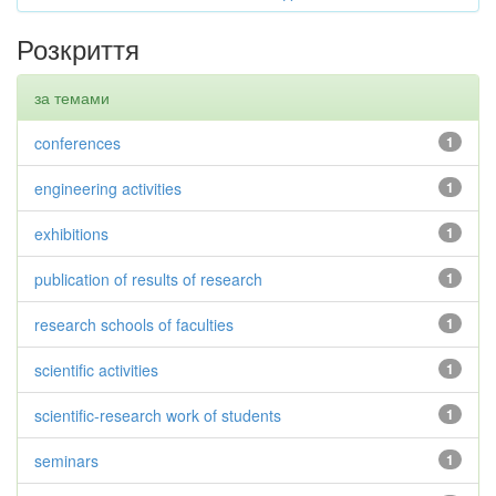
Розкриття
за темами
conferences
1
engineering activities
1
exhibitions
1
publication of results of research
1
research schools of faculties
1
scientific activities
1
scientific-research work of students
1
seminars
1