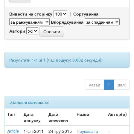
Вивести на сторінку
|
Сортування
Впорядкування
Автори
Результати 1-1 зі 1 (час пошуку: 0.002 секунди).
назад
1
далі
Знайдені матеріали:
Тип
Дата
Дата
Назва
Автор(и)
випуску
внесення
Article
1-січ-2011
24-гру-2015
Наукова та
-