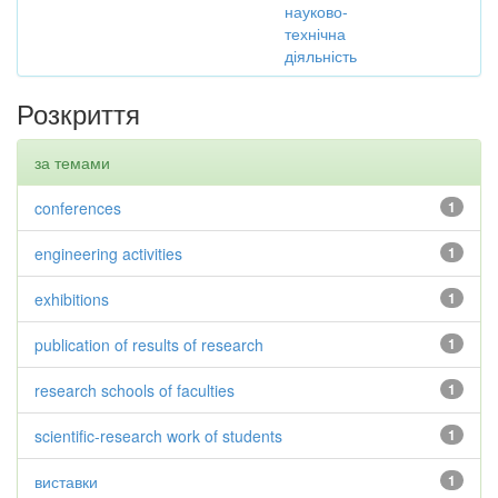
науково-
технічна
діяльність
Розкриття
за темами
conferences
1
engineering activities
1
exhibitions
1
publication of results of research
1
research schools of faculties
1
scientific-research work of students
1
виставки
1