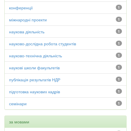
конференції
1
міжнародні проекти
1
наукова діяльність
1
науково-дослідна робота студентів
1
науково-технічна діяльність
1
наукові школи факультетів
1
публікація результатів НДР
1
підготовка наукових кадрів
1
семінари
1
за мовами