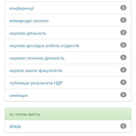
конференції
1
міжнародні проекти
1
наукова діяльність
1
науково-дослідна робота студентів
1
науково-технічна діяльність
1
наукові школи факультетів
1
публікація результатів НДР
1
семінари
1
за типом вмісту
Article
1