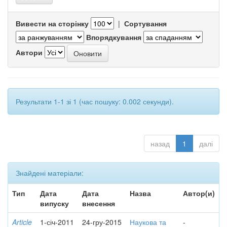
Вивести на сторінку
|
Сортування
Впорядкування
Автори
Результати 1-1 зі 1 (час пошуку: 0.002 секунди).
назад
1
далі
Знайдені матеріали:
Тип
Дата
Дата
Назва
Автор(и)
випуску
внесення
Article
1-січ-2011
24-гру-2015
Наукова та
-