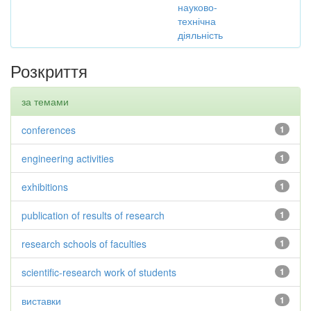
науково-
технічна
діяльність
Розкриття
за темами
conferences
1
engineering activities
1
exhibitions
1
publication of results of research
1
research schools of faculties
1
scientific-research work of students
1
виставки
1