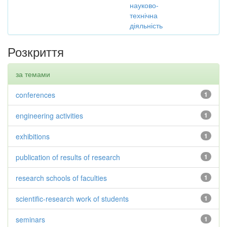
науково-
технічна
діяльність
Розкриття
за темами
conferences
1
engineering activities
1
exhibitions
1
publication of results of research
1
research schools of faculties
1
scientific-research work of students
1
seminars
1