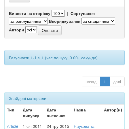
Вивести на сторінку
|
Сортування
Впорядкування
Автори
Результати 1-1 зі 1 (час пошуку: 0.001 секунди).
назад
1
далі
Знайдені матеріали:
Тип
Дата
Дата
Назва
Автор(и)
випуску
внесення
Article
1-січ-2011
24-гру-2015
Наукова та
-