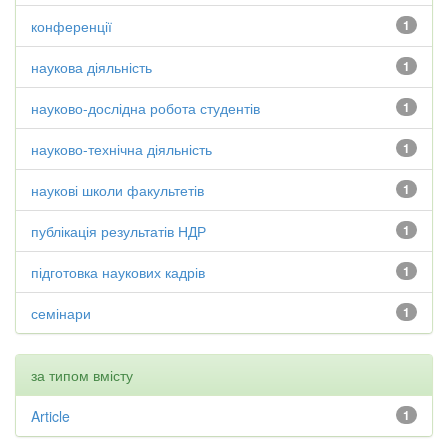
конференції
1
наукова діяльність
1
науково-дослідна робота студентів
1
науково-технічна діяльність
1
наукові школи факультетів
1
публікація результатів НДР
1
підготовка наукових кадрів
1
семінари
1
за типом вмісту
Article
1