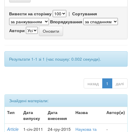
Вивести на сторінку
|
Сортування
Впорядкування
Автори
Результати 1-1 зі 1 (час пошуку: 0.002 секунди).
назад
1
далі
Знайдені матеріали:
Тип
Дата
Дата
Назва
Автор(и)
випуску
внесення
Article
1-січ-2011
24-гру-2015
Наукова та
-