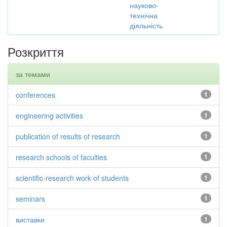
науково-
технічна
діяльність
Розкриття
за темами
conferences
1
engineering activities
1
publication of results of research
1
research schools of faculties
1
scientific-research work of students
1
seminars
1
виставки
1