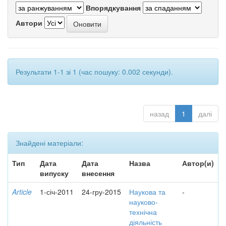
Впорядкування
Автори
Результати 1-1 зі 1 (час пошуку: 0.002 секунди).
назад
1
далі
Знайдені матеріали:
Тип
Дата
Дата
Назва
Автор(и)
випуску
внесення
Article
1-січ-2011
24-гру-2015
Наукова та
-
науково-
технічна
діяльність