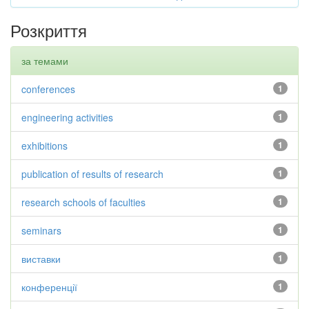
Розкриття
за темами
conferences
1
engineering activities
1
exhibitions
1
publication of results of research
1
research schools of faculties
1
seminars
1
виставки
1
конференції
1