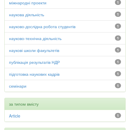
міжнародні проекти
1
наукова діяльність
1
науково-дослідна робота студентів
1
науково-технічна діяльність
1
наукові школи факультетів
1
публікація результатів НДР
1
підготовка наукових кадрів
1
семінари
1
за типом вмісту
Article
1