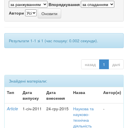
Впорядкування
Автори
Результати 1-1 зі 1 (час пошуку: 0.002 секунди).
назад
1
далі
Знайдені матеріали:
Тип
Дата
Дата
Назва
Автор(и)
випуску
внесення
Article
1-січ-2011
24-гру-2015
Наукова та
-
науково-
технічна
діяльність