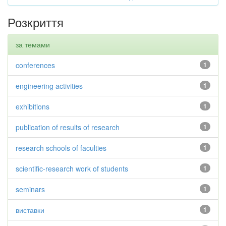
Розкриття
за темами
conferences
1
engineering activities
1
exhibitions
1
publication of results of research
1
research schools of faculties
1
scientific-research work of students
1
seminars
1
виставки
1