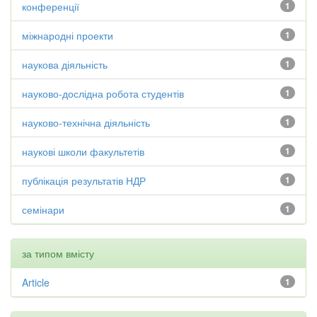
конференції
1
міжнародні проекти
1
наукова діяльність
1
науково-дослідна робота студентів
1
науково-технічна діяльність
1
наукові школи факультетів
1
публікація результатів НДР
1
семінари
1
за типом вмісту
Article
1