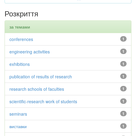
Розкриття
за темами
conferences
1
engineering activities
1
exhibitions
1
publication of results of research
1
research schools of faculties
1
scientific-research work of students
1
seminars
1
виставки
1