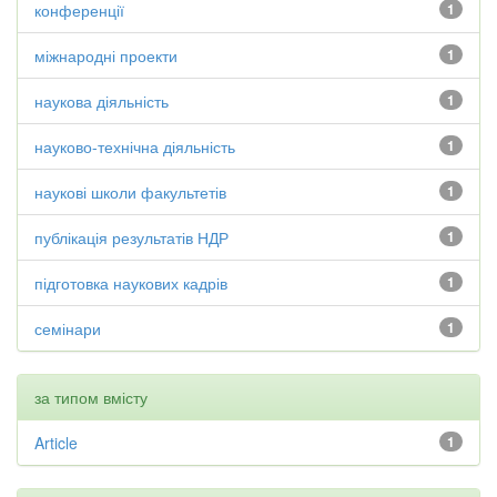
конференції
1
міжнародні проекти
1
наукова діяльність
1
науково-технічна діяльність
1
наукові школи факультетів
1
публікація результатів НДР
1
підготовка наукових кадрів
1
семінари
1
за типом вмісту
Article
1