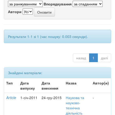
Впорядкування
Автори
Результати 1-1 зі 1 (час пошуку: 0.003 секунди).
назад
1
далі
Знайдені матеріали:
Тип
Дата
Дата
Назва
Автор(и)
випуску
внесення
Article
1-січ-2011
24-гру-2015
Наукова та
-
науково-
технічна
діяльність