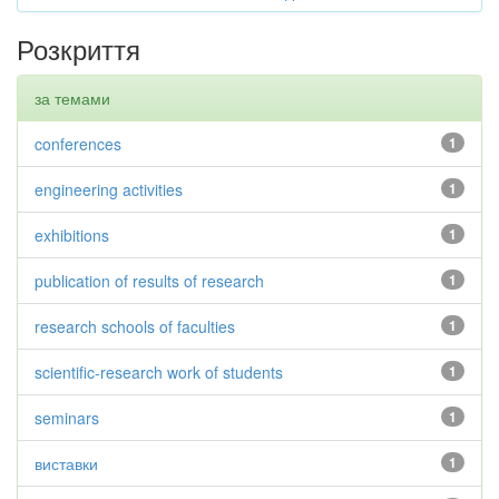
Розкриття
за темами
conferences
1
engineering activities
1
exhibitions
1
publication of results of research
1
research schools of faculties
1
scientific-research work of students
1
seminars
1
виставки
1