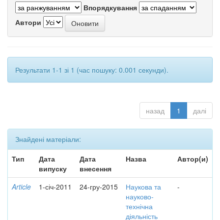
Впорядкування
Автори
Результати 1-1 зі 1 (час пошуку: 0.001 секунди).
назад
1
далі
Знайдені матеріали:
Тип
Дата
Дата
Назва
Автор(и)
випуску
внесення
Article
1-січ-2011
24-гру-2015
Наукова та
-
науково-
технічна
діяльність