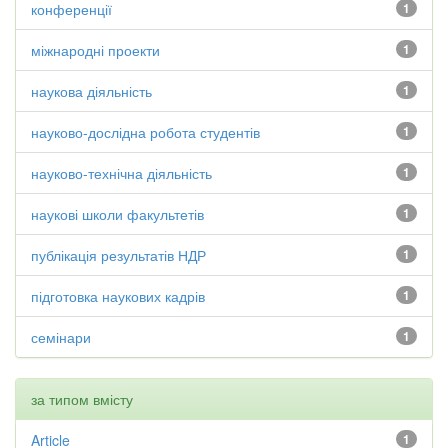
конференції
1
міжнародні проекти
1
наукова діяльність
1
науково-дослідна робота студентів
1
науково-технічна діяльність
1
наукові школи факультетів
1
публікація результатів НДР
1
підготовка наукових кадрів
1
семінари
1
за типом вмісту
Article
1