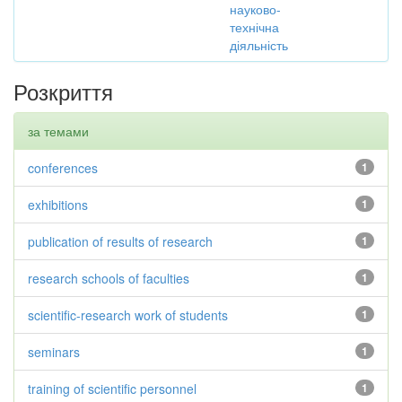
науково-
технічна
діяльність
Розкриття
за темами
conferences
1
exhibitions
1
publication of results of research
1
research schools of faculties
1
scientific-research work of students
1
seminars
1
training of scientific personnel
1