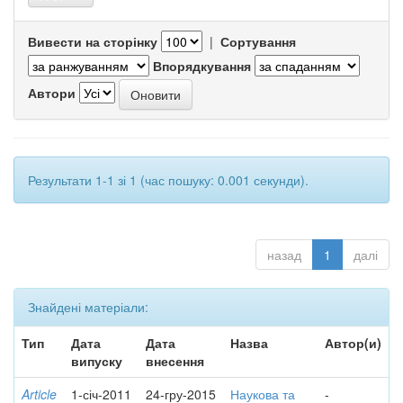
Вивести на сторінку
|
Сортування
Впорядкування
Автори
Результати 1-1 зі 1 (час пошуку: 0.001 секунди).
назад
1
далі
Знайдені матеріали:
Тип
Дата
Дата
Назва
Автор(и)
випуску
внесення
Article
1-січ-2011
24-гру-2015
Наукова та
-