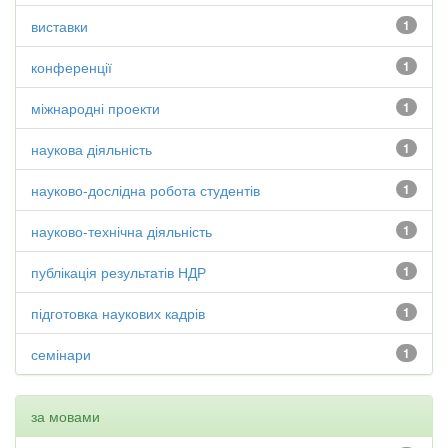
виставки
1
конференції
1
міжнародні проекти
1
наукова діяльність
1
науково-дослідна робота студентів
1
науково-технічна діяльність
1
публікація результатів НДР
1
підготовка наукових кадрів
1
семінари
1
за мовами