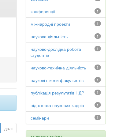
конференції
1
міжнародні проекти
1
наукова діяльність
1
науково-дослідна робота
1
студентів
науково-технічна діяльність
1
наукові школи факультетів
1
публікація результатів НДР
1
підготовка наукових кадрів
1
семінари
1
далі
за типом вмісту