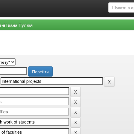
ені Івана Пулюя