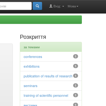
Вхід:
Мова
Розкриття
за темами
conferences
1
exhibitions
1
publication of results of research
1
seminars
1
training of scientific personnel
1
виставки
1