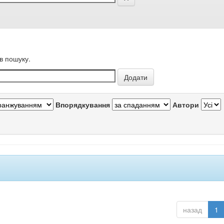
в пошуку.
Впорядкування
Автори
назад
1