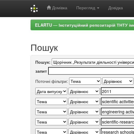
Домівка
Перегляд
Довідка
Skip
ELARTU — Інституційний репозитарій ТНТУ ім
navigation
Пошук
Пошук:
запит
Поточні фільтри: