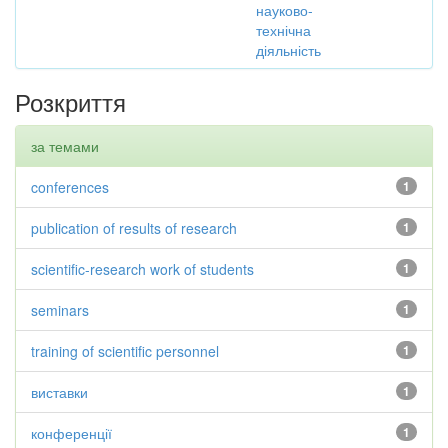
науково-
технічна
діяльність
Розкриття
за темами
conferences
1
publication of results of research
1
scientific-research work of students
1
seminars
1
training of scientific personnel
1
виставки
1
конференції
1