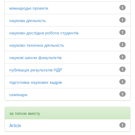
міжнародні проекти
1
наукова діяльність
1
науково-дослідна робота студентів
1
науково-технічна діяльність
1
наукові школи факультетів
1
публікація результатів НДР
1
підготовка наукових кадрів
1
семінари
1
за типом вмісту
Article
1