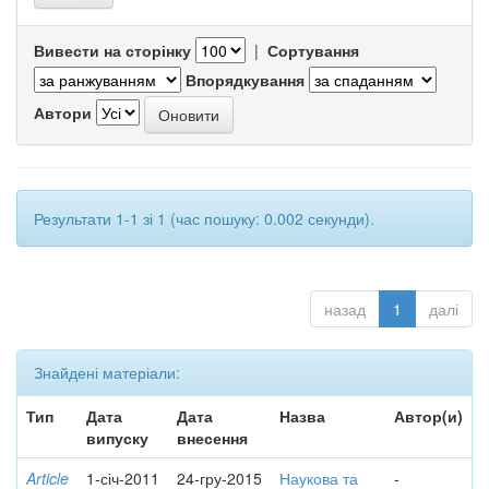
Вивести на сторінку
|
Сортування
Впорядкування
Автори
Результати 1-1 зі 1 (час пошуку: 0.002 секунди).
назад
1
далі
Знайдені матеріали:
Тип
Дата
Дата
Назва
Автор(и)
випуску
внесення
Article
1-січ-2011
24-гру-2015
Наукова та
-