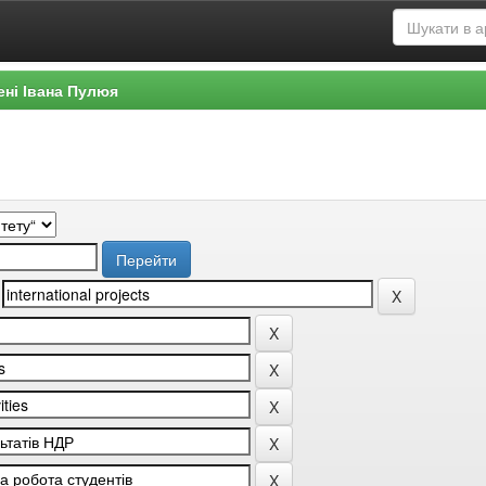
ені Івана Пулюя