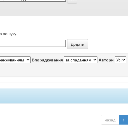
в пошуку.
Впорядкування
Автори
назад
1