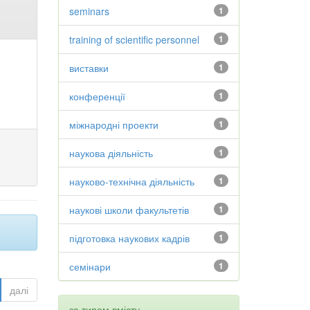
seminars
1
training of scientific personnel
1
виставки
1
конференції
1
міжнародні проекти
1
наукова діяльність
1
науково-технічна діяльність
1
наукові школи факультетів
1
підготовка наукових кадрів
1
семінари
1
далі
за типом вмісту