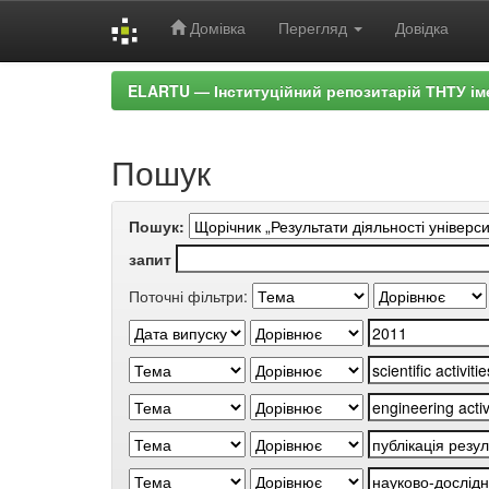
Домівка
Перегляд
Довідка
Skip
ELARTU — Інституційний репозитарій ТНТУ ім
navigation
Пошук
Пошук:
запит
Поточні фільтри: