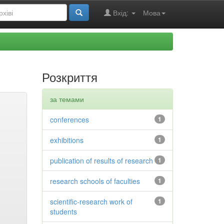
Вхід:
Мова
Розкриття
за темами
conferences
1
exhibitions
1
publication of results of research
1
research schools of faculties
1
scientific-research work of
1
students