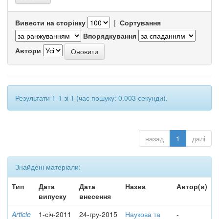
Вивести на сторінку
|
Сортування
Впорядкування
Автори
Результати 1-1 зі 1 (час пошуку: 0.003 секунди).
назад
1
далі
Знайдені матеріали:
Тип
Дата
Дата
Назва
Автор(и)
випуску
внесення
Article
1-січ-2011
24-гру-2015
Наукова та
-