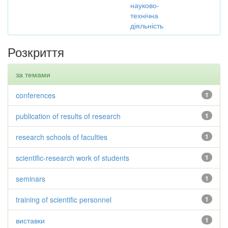
науково-
технічна
діяльність
Розкриття
за темами
conferences
1
publication of results of research
1
research schools of faculties
1
scientific-research work of students
1
seminars
1
training of scientific personnel
1
виставки
1