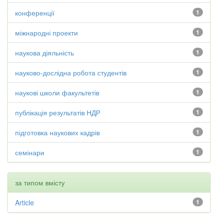
конференції
1
міжнародні проекти
1
наукова діяльність
1
науково-дослідна робота студентів
1
наукові школи факультетів
1
публікація результатів НДР
1
підготовка наукових кадрів
1
семінари
1
за типом вмісту
Article
1