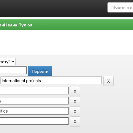
ені Івана Пулюя