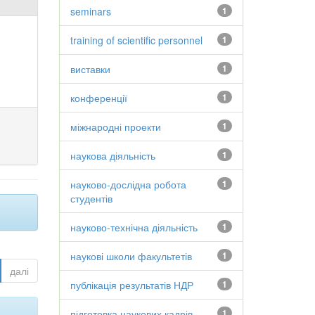
seminars
1
training of scientific personnel
1
виставки
1
конференції
1
міжнародні проекти
1
наукова діяльність
1
науково-дослідна робота
1
студентів
науково-технічна діяльність
1
наукові школи факультетів
1
далі
публікація результатів НДР
1
підготовка наукових кадрів
1