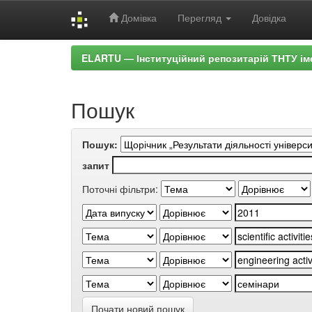
Домівка
Перегляд
Довідка
Skip
ELARTU — Інституційний репозитарій ТНТУ ім
navigation
Пошук
Пошук:
запит
Поточні фільтри:
Почати новий пошук