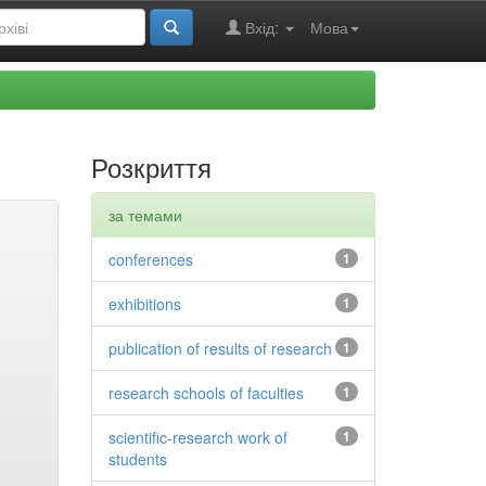
Вхід:
Мова
Розкриття
за темами
conferences
1
exhibitions
1
publication of results of research
1
research schools of faculties
1
scientific-research work of
1
students