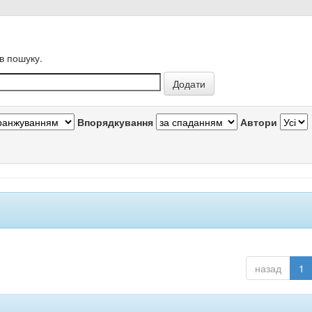
в пошуку.
Впорядкування
Автори
назад
1