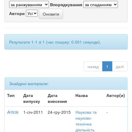
Впорядкування
Автори
Результати 1-1 зі 1 (час пошуку: 0.001 секунди).
назад
1
далі
Знайдені матеріали:
Тип
Дата
Дата
Назва
Автор(и)
випуску
внесення
Article
1-січ-2011
24-гру-2015
Наукова та
-
науково-
технічна
діяльність