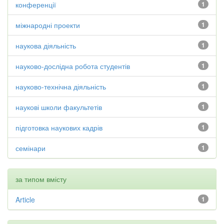
конференції
1
міжнародні проекти
1
наукова діяльність
1
науково-дослідна робота студентів
1
науково-технічна діяльність
1
наукові школи факультетів
1
підготовка наукових кадрів
1
семінари
1
за типом вмісту
Article
1