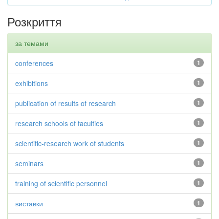
Розкриття
за темами
conferences
1
exhibitions
1
publication of results of research
1
research schools of faculties
1
scientific-research work of students
1
seminars
1
training of scientific personnel
1
виставки
1