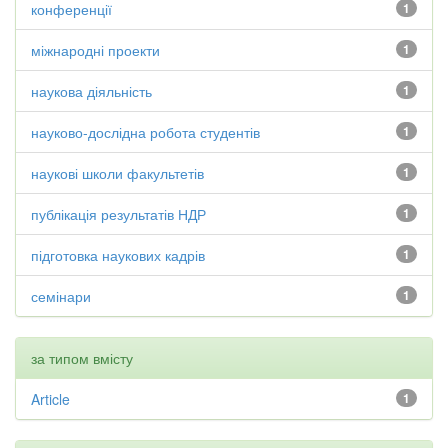
конференції
1
міжнародні проекти
1
наукова діяльність
1
науково-дослідна робота студентів
1
наукові школи факультетів
1
публікація результатів НДР
1
підготовка наукових кадрів
1
семінари
1
за типом вмісту
Article
1