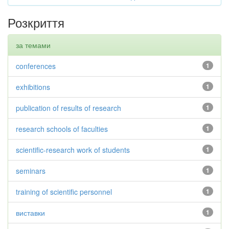
Розкриття
за темами
conferences
1
exhibitions
1
publication of results of research
1
research schools of faculties
1
scientific-research work of students
1
seminars
1
training of scientific personnel
1
виставки
1