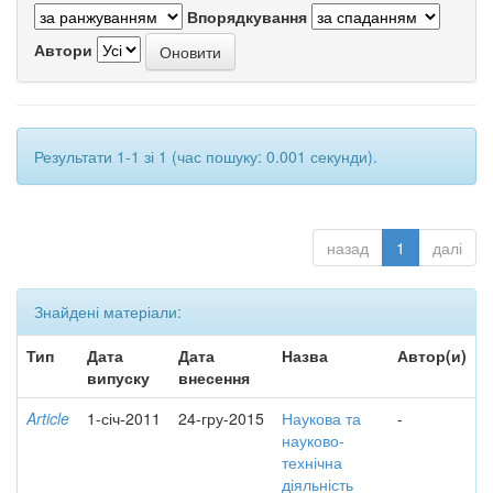
Впорядкування
Автори
Результати 1-1 зі 1 (час пошуку: 0.001 секунди).
назад
1
далі
Знайдені матеріали:
Тип
Дата
Дата
Назва
Автор(и)
випуску
внесення
Article
1-січ-2011
24-гру-2015
Наукова та
-
науково-
технічна
діяльність