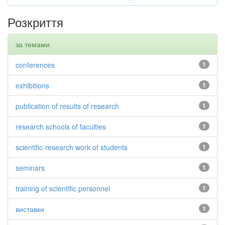
Розкриття
за темами
conferences
1
exhibitions
1
publication of results of research
1
research schools of faculties
1
scientific-research work of students
1
seminars
1
training of scientific personnel
1
виставки
1