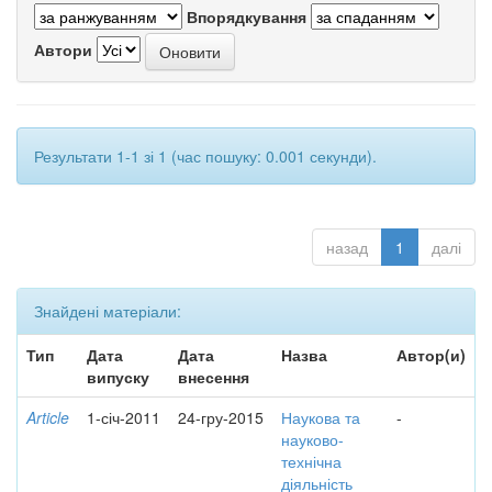
Впорядкування
Автори
Результати 1-1 зі 1 (час пошуку: 0.001 секунди).
назад
1
далі
Знайдені матеріали:
Тип
Дата
Дата
Назва
Автор(и)
випуску
внесення
Article
1-січ-2011
24-гру-2015
Наукова та
-
науково-
технічна
діяльність