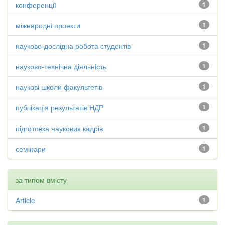
конференції
1
міжнародні проекти
1
науково-дослідна робота студентів
1
науково-технічна діяльність
1
наукові школи факультетів
1
публікація результатів НДР
1
підготовка наукових кадрів
1
семінари
1
за типом вмісту
Article
1